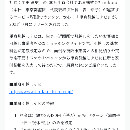
社長：平田 竜史）の100%出資会社である株式会社mikoto
（本社：東京都港区、代表取締役社長：森 玲子）が運営す
るサービスWEBでカンタン、安心！『単身引越しナビ』が、
2021年7月にリリースされました。
単身引越しナビは、単身・近距離で引越しをしたいお客様と
引越し事業者をつなぐマッチングサイトです。引越しの基本
料金が定額設定なので、面倒な複数事業者との相見積りや交
渉も不要！スマホやパソコンから単身引越しナビに住所と家
財情報を入力して待つだけで、最適な1社をご紹介いたしま
す。
■単身引越しナビ
https://www.t-hikkoshi-navi.jp/
■単身引越しナビの特徴
料金は定額で29,480円（税込）から6パターン（繁閑や
平日・祝休日別）のみを設定
スマホやパソコンからかんたん3ステップでお申込み！